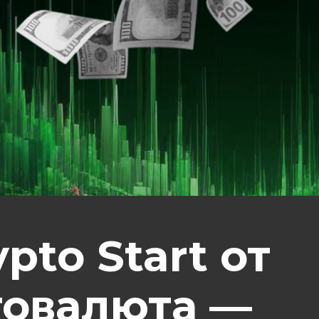
pto Start от
товалюта —