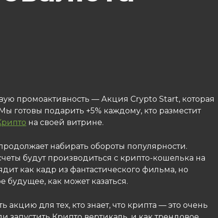
новую промоактивность — Акция Crypto Start, которая
 Мы готовы подарить +5% каждому, кто разместит
Крипто
на своей витрине.
продолжает набирать обороты популярности.
счеты будут производиться с крипто-кошелька на
ядит как кадр из фантастического фильма, но
ое будущее, как может казаться.
акцию для тех, кто знает, что крипта — это очень
и запустить Крипто вертикаль, и как трендовое