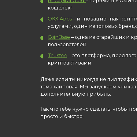
BitCapital Gold
– первый в Украине
кошелек!
OKX Apps
– инновационная крипт
услугами, один из топовых бренд
CoinBase
– одна из старейших и к
пользователей.
Trustee
– это платформа, предлаг
криптоактивами.
Даже если ты никогда не лил трафик 
тема хайповая. Мы запускаем уника
дополнительную прибыль.
Так что тебе нужно сделать, чтобы п
просто и быстро.