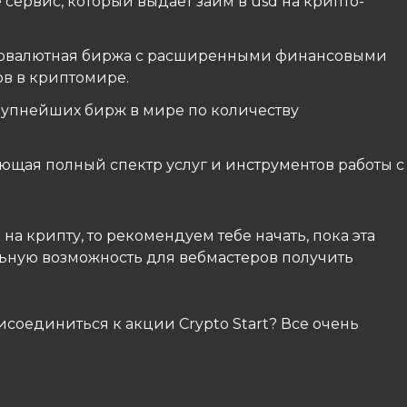
 сервис, который выдает займ в usd на крипто-
овалютная биржа с расширенными финансовыми
ов в криптомире.
рупнейших бирж в мире по количеству
ающая полный спектр услуг и инструментов работы с
на крипту, то рекомендуем тебе начать, пока эта
льную возможность для вебмастеров получить
рисоединиться к акции Crypto Start? Все очень