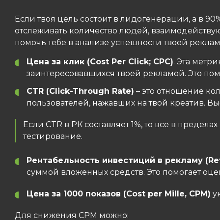
Если твоя цель состоит в лидогенерации, а в 90
отслеживать количество людей, взаимодействую
помочь тебе в анализе успешности твоей рекла
Цена за клик (Cost Per Click; CPC)
. Эта метр
заинтересовавшихся твоей рекламой. Это пом
CTR (Click-Through Rate)
– это отношение кол
пользователей, нажавших на твой креатив. Вы
Если CTR в РК составляет 1%, то все в предела
тестирование.
Рентабельность инвестиций в рекламу (Ret
суммой вложенных средств. Это помогает оце
Цена за 1000 показов (Cost per Mille, CPM)
ук
Для снижения CPM можно: