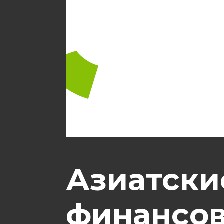
Азиатски
финансо