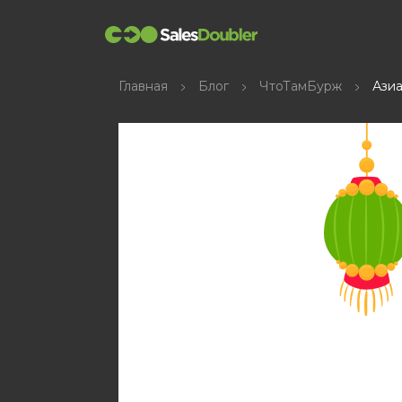
Главная
Блог
ЧтоТамБурж
Азиа