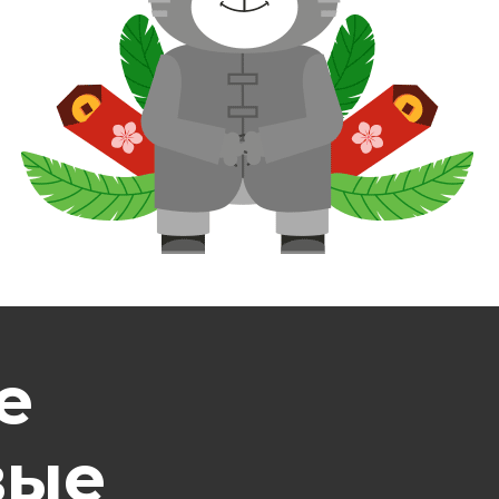
е
вые