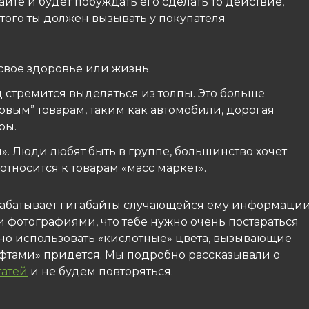
йте и будет побуждать его сделать то действие,
этого ты должен вызывать у покупателя
 свое здоровье или жизнь.
 стремится выделяться из толпы. Это больше
вым” товарам, таким как автомобили, дорогая
ры.
». Люди любят быть в группе, большинство хочет
о относится к товарам «масс маркет».
брабатывает гигабайты случающейся ему информации
 фотографиями, что тебе нужно очень постараться
ужно использовать «кислотные» цвета, вызывающие
ифтами» придется. Мы подробно рассказывали о
татей
и не будем повторяться.