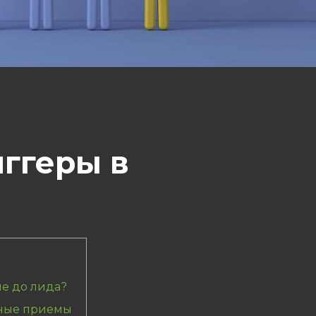
иггеры в
е до лида?
рные приемы