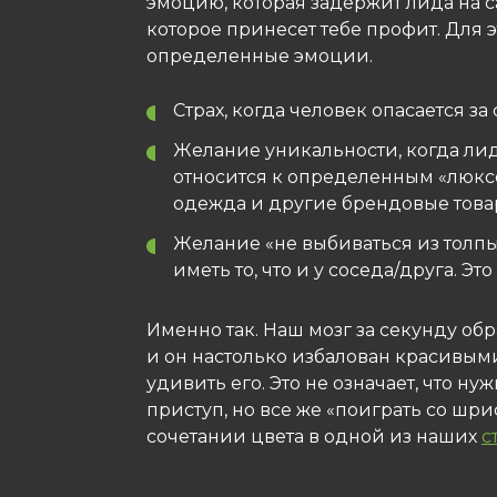
эмоцию, которая задержит лида на са
которое принесет тебе профит. Для 
определенные эмоции.
Страх, когда человек опасается за
Желание уникальности, когда лид
относится к определенным «люксо
одежда и другие брендовые това
Желание «не выбиваться из толпы
иметь то, что и у соседа/друга. Эт
Именно так. Наш мозг за секунду о
и он настолько избалован красивыми
удивить его. Это не означает, что н
приступ, но все же «поиграть со шр
сочетании цвета в одной из наших
с