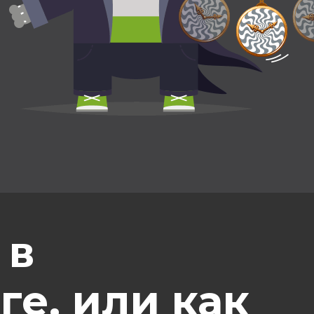
 в
ге, или как