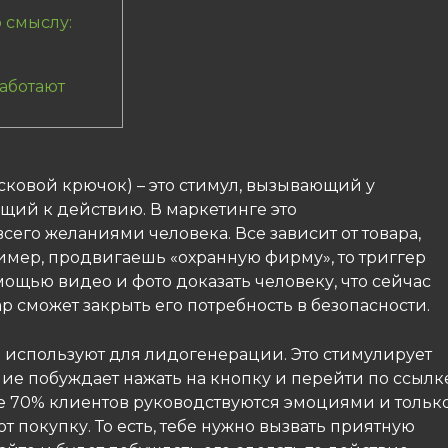
 смыслу:
работают
спусковой крючок) – это стимул, вызывающий у
щий к действию. В маркетинге это
сего желаниями человека. Все зависит от товара,
имер, продвигаешь «охранную фирму», то триггер
омощью видео и фото доказать человеку, что сейчас
ар сможет закрыть его потребность в безопасности.
 используют для лидогенерации. Это стимулирует
ние побуждает нажать на кнопку и перейти по ссылк
ке 70% клиентов руководствуются эмоциями и тольк
покупку. То есть, тебе нужно вызвать приятную