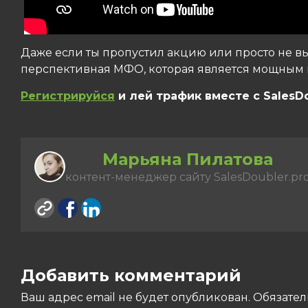
Даже если ты пропустил акцию или просто не выи
перспективная МФО, которая является мощным
Регистрируйся
и лей трафик вместе с SalesDo
Марьяна Пилатова
контент-менеджер сайту SalesDoubler.pr
Добавить комментарий
Ваш адрес email не будет опубликован.
Обязате